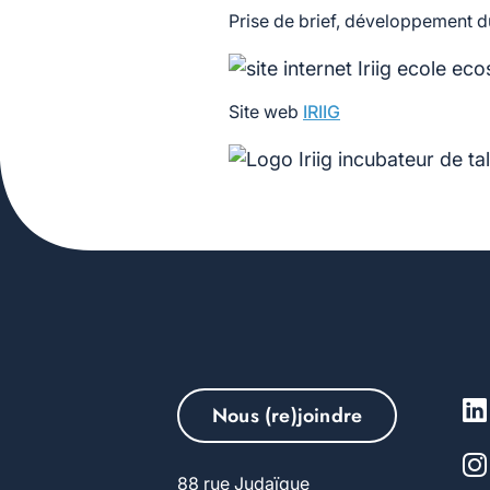
Prise de brief, développement du
Site web
IRIIG
Nous (re)joindre
88 rue Judaïque